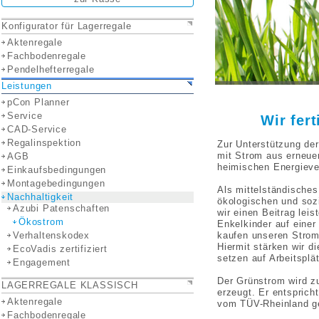
Konfigurator für Lagerregale
Aktenregale
Fachbodenregale
Pendelhefterregale
Leistungen
pCon Planner
Service
Wir fer
CAD-Service
Regalinspektion
Zur Unterstützung de
mit Strom aus erneue
AGB
heimischen Energiever
Einkaufsbedingungen
Montagebedingungen
Als mittelständische
Nachhaltigkeit
ökologischen und soz
Azubi Patenschaften
wir einen Beitrag lei
Ökostrom
Enkelkinder auf einer
Verhaltenskodex
kaufen unseren Strom
Hiermit stärken wir d
EcoVadis zertifiziert
setzen auf Arbeitsplä
Engagement
Der Grünstrom wird z
LAGERREGALE KLASSISCH
erzeugt. Er entspric
Aktenregale
vom TÜV-Rheinland ge
Fachbodenregale