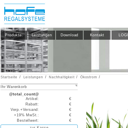
Produkte:
Leistungen
Download
Kontakt
LOG
/
/
/
/
Startseite
Leistungen
Nachhaltigkeit
Ökostrom
Ihr Warenkorb
@total_count@
Artikel:
€
Rabatt:
€
Verp.+Versand:
€
+19% MwSt.:
€
Bestellwert:
€
zur Kasse