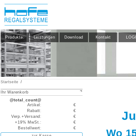
Produkte:
Leistungen
Download
Kontakt
LOG
/
Startseite
Ihr Warenkorb
@total_count@
Artikel:
€
Rabatt:
€
Ju
Verp.+Versand:
€
+19% MwSt.:
€
Bestellwert:
€
Wo 15
zur Kasse