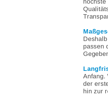
höchste 
Qualität
Transpar
Maßges
Deshalb 
passen 
Gegebenh
Langfri
Anfang. 
der ers
hin zur 