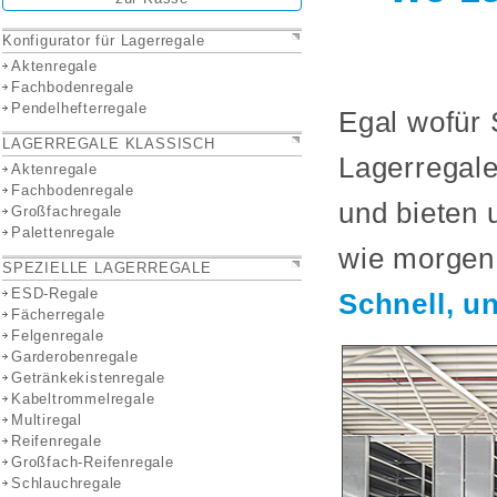
Konfigurator für Lagerregale
Aktenregale
Fachbodenregale
Pendelhefterregale
Egal wofür 
LAGERREGALE KLASSISCH
Lagerregale
Aktenregale
Fachbodenregale
und bieten 
Großfachregale
Palettenregale
wie morgen
SPEZIELLE LAGERREGALE
ESD-Regale
Schnell, u
Fächerregale
Felgenregale
Garderobenregale
Getränkekistenregale
Kabeltrommelregale
Multiregal
Reifenregale
Großfach-Reifenregale
Schlauchregale