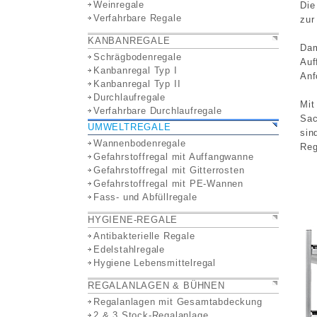
Weinregale
Di
Verfahrbare Regale
zur
KANBANREGALE
Dam
Schrägbodenregale
Auf
Kanbanregal Typ I
Anf
Kanbanregal Typ II
Durchlaufregale
Mit
Verfahrbare Durchlaufregale
Sac
UMWELTREGALE
sin
Wannenbodenregale
Reg
Gefahrstoffregal mit Auffangwanne
Gefahrstoffregal mit Gitterrosten
Gefahrstoffregal mit PE-Wannen
Fass- und Abfüllregale
HYGIENE-REGALE
Antibakterielle Regale
Edelstahlregale
Hygiene Lebensmittelregal
REGALANLAGEN & BÜHNEN
Regalanlagen mit Gesamtabdeckung
2 & 3 Stock-Regalanlage