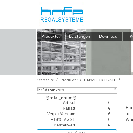
Produkte:
Leistungen
Download
K
/
/
/
Startseite
Produkte:
UMWELTREGALE
Ihr Warenkorb
@total_count@
Artikel:
€
Für
Rabatt:
€
an.
Verp.+Versand:
€
+19% MwSt.:
€
Wan
Bestellwert:
€
zur Kasse