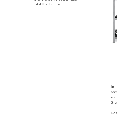
Stahlbaubühnen
In
bre
au
Sta
Das