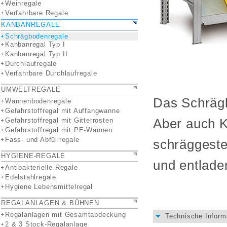
Weinregale
Verfahrbare Regale
KANBANREGALE
Schrägbodenregale
Kanbanregal Typ I
Kanbanregal Typ II
Durchlaufregale
Verfahrbare Durchlaufregale
UMWELTREGALE
Das Schrägb
Wannenbodenregale
Gefahrstoffregal mit Auffangwanne
Gefahrstoffregal mit Gitterrosten
Aber auch K
Gefahrstoffregal mit PE-Wannen
Fass- und Abfüllregale
schräggeste
HYGIENE-REGALE
und entlade
Antibakterielle Regale
Edelstahlregale
Hygiene Lebensmittelregal
REGALANLAGEN & BÜHNEN
Regalanlagen mit Gesamtabdeckung
Technische Inform
2 & 3 Stock-Regalanlage