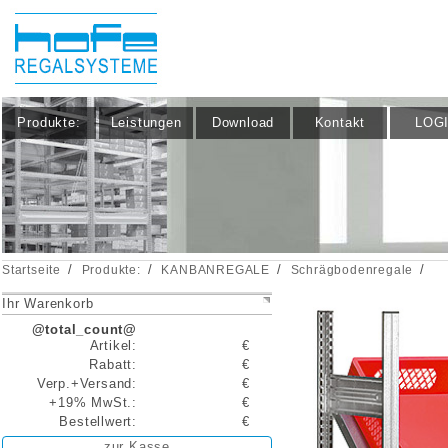
Produkte:
Leistungen
Download
Kontakt
LOG
/
/
/
/
Startseite
Produkte:
KANBANREGALE
Schrägbodenregale
Ihr Warenkorb
@total_count@
Artikel:
€
Rabatt:
€
Verp.+Versand:
€
+19% MwSt.:
€
Bestellwert:
€
zur Kasse