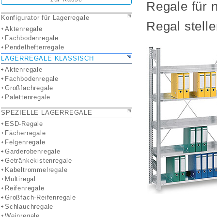
Regale für 
Konfigurator für Lagerregale
Regal stell
Aktenregale
Fachbodenregale
Pendelhefterregale
LAGERREGALE KLASSISCH
Aktenregale
Fachbodenregale
Großfachregale
Palettenregale
SPEZIELLE LAGERREGALE
ESD-Regale
Fächerregale
Felgenregale
Garderobenregale
Getränkekistenregale
Kabeltrommelregale
Multiregal
Reifenregale
Großfach-Reifenregale
Schlauchregale
Weinregale