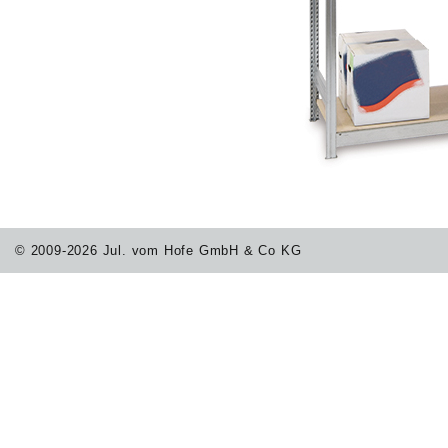
© 2009-2026 Jul. vom Hofe GmbH & Co KG