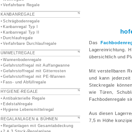
Verfahrbare Regale
KANBANREGALE
Schrägbodenregale
Kanbanregal Typ I
ho
Kanbanregal Typ II
Durchlaufregale
Das
Fachbodenreg
Verfahrbare Durchlaufregale
Lagereinrichtung. 
UMWELTREGALE
übersichtlich und P
Wannenbodenregale
Gefahrstoffregal mit Auffangwanne
Mit verstellbaren R
Gefahrstoffregal mit Gitterrosten
Gefahrstoffregal mit PE-Wannen
und kann jederzei
Fass- und Abfüllregale
Steckregale können
HYGIENE-REGALE
wie Türen, Schubl
Antibakterielle Regale
Fachbodenregale sin
Edelstahlregale
Hygiene Lebensmittelregal
Aus diesen Lagerre
REGALANLAGEN & BÜHNEN
7,5 m Höhe konzipie
Regalanlagen mit Gesamtabdeckung
2 & 3 Stock-Regalanlage