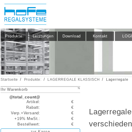
Produkte:
Leistungen
Download
Kontakt
LOG
/
/
/
Startseite
Produkte:
LAGERREGALE KLASSISCH
Lagerregale
Ihr Warenkorb
@total_count@
Artikel:
€
Rabatt:
€
Lagerregale
Verp.+Versand:
€
+19% MwSt.:
€
verschieden
Bestellwert:
€
zur Kasse