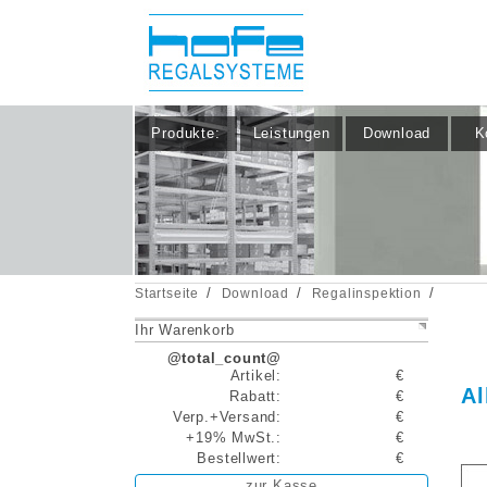
Produkte:
Leistungen
Download
K
/
/
/
Startseite
Download
Regalinspektion
Ihr Warenkorb
@total_count@
Artikel:
€
Al
Rabatt:
€
Verp.+Versand:
€
+19% MwSt.:
€
Bestellwert:
€
zur Kasse