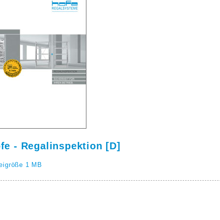
fe - Regalinspektion [D]
eigröße 1 MB