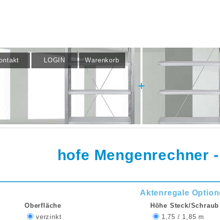
ontakt
LOGIN
Warenkorb
hofe
Mengenrechner -
Aktenregale Optio
Oberfläche
Höhe Steck/Schraub
verzinkt
1,75 / 1,85 m