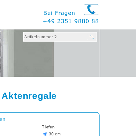
 Aktenregale
nen
Tiefen
30 cm