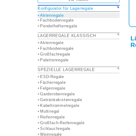
Konfigurator für Lagerregale
Aktenregale
Fachbodenregale
Pendelhefterregale
LAGERREGALE KLASSISCH
L
Aktenregale
R
Fachbodenregale
Großfachregale
Palettenregale
SPEZIELLE LAGERREGALE
ESD-Regale
Fächerregale
Felgenregale
Garderobenregale
Getränkekistenregale
Kabeltrommelregale
Multiregal
Reifenregale
Großfach-Reifenregale
Schlauchregale
Weinregale