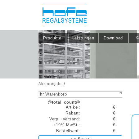
Produkte:
Leistungen
Download
K
/
Aktenregale
Ihr Warenkorb
@total_count@
Artikel:
€
Rabatt:
€
Verp.+Versand:
€
+19% MwSt.:
€
Bestellwert:
€
zur Kasse