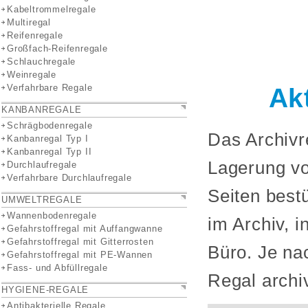
Kabeltrommelregale
Multiregal
Reifenregale
Großfach-Reifenregale
Schlauchregale
Weinregale
Verfahrbare Regale
Ak
KANBANREGALE
Schrägbodenregale
Das Archivr
Kanbanregal Typ I
Kanbanregal Typ II
Lagerung vo
Durchlaufregale
Verfahrbare Durchlaufregale
Seiten best
UMWELTREGALE
Wannenbodenregale
im Archiv, i
Gefahrstoffregal mit Auffangwanne
Gefahrstoffregal mit Gitterrosten
Büro. Je na
Gefahrstoffregal mit PE-Wannen
Fass- und Abfüllregale
Regal archi
HYGIENE-REGALE
Antibakterielle Regale