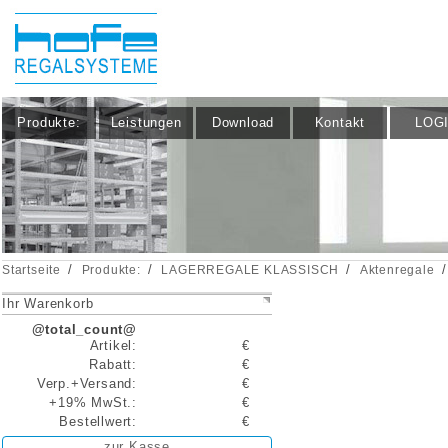
Produkte:
Leistungen
Download
Kontakt
LOG
/
/
/
/
Startseite
Produkte:
LAGERREGALE KLASSISCH
Aktenregale
Ihr Warenkorb
@total_count@
Artikel:
€
Rabatt:
€
Verp.+Versand:
€
+19% MwSt.:
€
Bestellwert:
€
zur Kasse