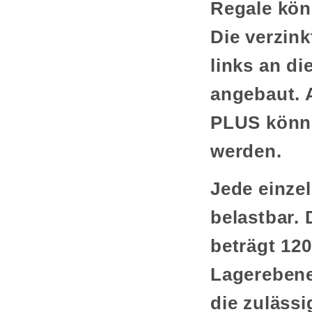
Regale kön
Die verzin
links an d
angebaut. 
PLUS könne
werden.
Jede einze
belastbar. 
beträgt 12
Lagerebene
die zulässi