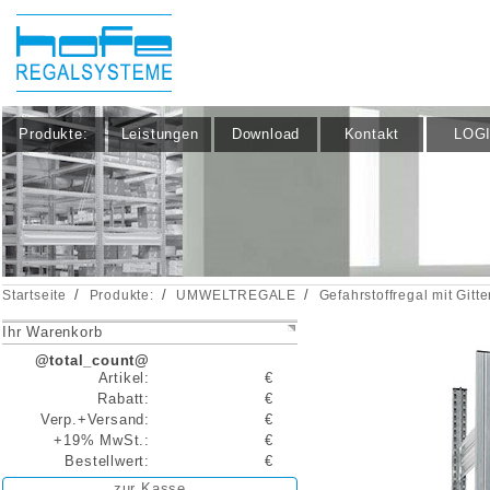
Produkte:
Leistungen
Download
Kontakt
LOG
/
/
/
Startseite
Produkte:
UMWELTREGALE
Gefahrstoffregal mit Gitt
Ihr Warenkorb
@total_count@
Artikel:
€
Rabatt:
€
Verp.+Versand:
€
+19% MwSt.:
€
Bestellwert:
€
zur Kasse