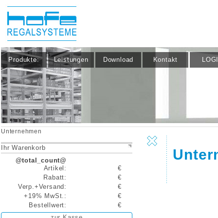
Produkte:
Leistungen
Download
Kontakt
LOG
Unternehmen
Ihr Warenkorb
Unter
@total_count@
Artikel:
€
Rabatt:
€
Verp.+Versand:
€
+19% MwSt.:
€
Bestellwert:
€
zur Kasse