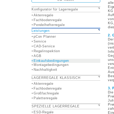
all
Eig
Konfigurator für Lagerregale
KG 
Auf
Aktenregale
von
Fachbodenregale
KG,
Pendelhefterregale
die
Leistungen
2. 
pCon Planner
Der
Service
(in
CAD-Service
ver
Regalinspektion
Inf
Geg
AGB
uns
Einkaufsbedingungen
ver
Montagebedingungen
Ent
Nachhaltigkeit
Aus
Bes
LAGERREGALE KLASSISCH
ver
Aktenregale
3. 
Fachbodenregale
Die
Großfachregale
Pre
Palettenregale
Jul
Pre
SPEZIELLE LAGERREGALE
zah
ESD-Regale
Ein