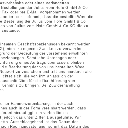
msvorbehalts oder eines verlängerten
d. Bestellungen der Julius vom Hofe GmbH & Co
per Fax oder per E-Mail vorgenommen werden.
rantiert der Lieferant, dass die bestellte Ware die
eine Bestellung der Julius vom Hofe GmbH & Co
otes von Julius vom Hofe GmbH & Co KG die zu
t zustande.
gemeinsamen Geschäftsbeziehungen bekannt werden
G), nicht zu eigenen Zwecken zu verwenden,
fgrund der Bedeutung der vorstehend erwähnten
sbeziehungen. Sämtliche Unterlagen oder
hführung eines Auftrags überlassen, bleiben
r die Bearbeitung der von uns bestellten Ware
euwert zu versichern und tritt uns hierdurch alle
ichtet sich, die von ihm anlässlich der
ausschließlich für die Durchführung von
 Kenntnis zu bringen. Bei Zuwiderhandlung
en.
m einer Rahmenvereinbarung, in der auch
nnen auch in der Form vereinbart werden, dass
erant hierauf ggf. ein verbindliches
t jedoch das unter Ziffer 1 ausgeführte. Wir
netto. Ausschlaggebend ist das Datum des
 nach Rechnungsstellung, so gilt das Datum des