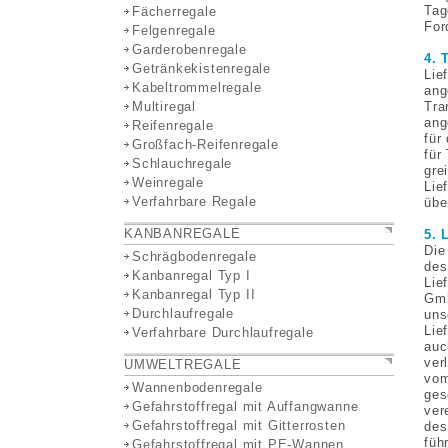
Tag
Fächerregale
For
Felgenregale
Garderobenregale
4. 
Getränkekistenregale
Lie
Kabeltrommelregale
ang
Multiregal
Tra
ang
Reifenregale
für
Großfach-Reifenregale
für
Schlauchregale
gre
Weinregale
Lie
Verfahrbare Regale
übe
KANBANREGALE
5. 
Die
Schrägbodenregale
des
Kanbanregal Typ I
Lie
Kanbanregal Typ II
Gmb
Durchlaufregale
uns
Lie
Verfahrbare Durchlaufregale
auc
ver
UMWELTREGALE
vom
Wannenbodenregale
ges
Gefahrstoffregal mit Auffangwanne
ver
Gefahrstoffregal mit Gitterrosten
des
füh
Gefahrstoffregal mit PE-Wannen