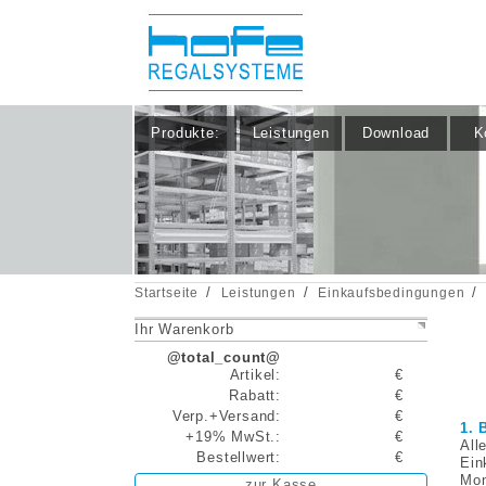
Produkte:
Leistungen
Download
K
/
/
/
Startseite
Leistungen
Einkaufsbedingungen
Ihr Warenkorb
@total_count@
Artikel:
€
Rabatt:
€
Verp.+Versand:
€
1. 
+19% MwSt.:
€
All
Bestellwert:
€
Ein
Mon
zur Kasse