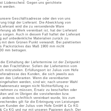
 ist Lüdenscheid. Gegen uns gerichtete
en werden.
n unsere Geschäftsadresse oder den von uns
ung trägt der Lieferant. Die Abwicklung von
 Lieferant wird die zu versendende Ware
erung ab Werk vereinbart ist, hat der Lieferant
zu sorgen. Auch in diesem Fall haftet der Lieferant
ng auf unbedenkliche Materialien zurück zu
 mit dem Grünen Punkt verwandt. Bei palettierten
des Packstückes das Maß 1900 mm nicht
100 mm betragen.
die Einhaltung der Liefertermine ist der Zeitpunkt
n den Frachtführer. Sofern der Liefertermin vom
ch mitzuteilen. Erfüllungsort ist Julius vom Hofe
eferadresse des Kunden, die sich jeweils aus
ngen des Lieferanten. Wenn die vereinbarten
eingehalten werden, sind wir, nach unserer Wahl
chadenersatz wegen nicht Nichterfüllung zu
uf nehmen zu müssen, Ersatz zu beschaffen oder
halten und im Übrigen die vorstehenden bzw.
 anderes schriftlich vereinbart wurde, bis zum
prechendes gilt für die Erbringung von Leistungen
t zum Kunden der Julius vom Hofe GmbH & Co KG
 & Co KG und nur mit unseren Papieren durch. Der