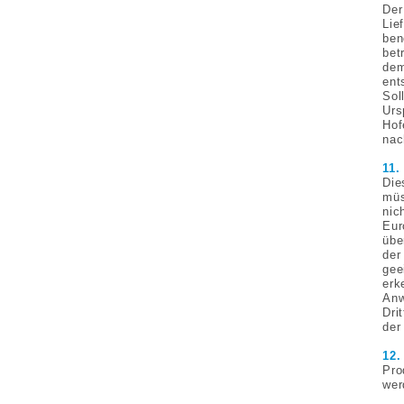
Der
Lie
ben
bet
dem
ent
Sol
Urs
Hof
nac
11.
Die
müs
nic
Eur
übe
der
gee
erk
Anw
Dri
der
12.
Pro
wer