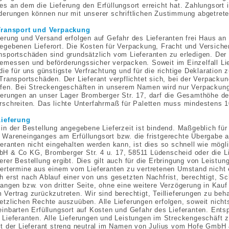
es an dem die Lieferung den Erfüllungsort erreicht hat. Zahlungsort
derungen können nur mit unserer schriftlichen Zustimmung abgetret
Transport und Verpackung
ferung und Versand erfolgen auf Gefahr des Lieferanten frei Haus a
egebenen Lieferort. Die Kosten für Verpackung, Fracht und Versicher
nsportschäden sind grundsätzlich vom Lieferanten zu erledigen. Der
emessen und beförderungssicher verpacken. Soweit im Einzelfall Lief
 die für uns günstigste Verfrachtung und für die richtige Deklaration 
 Transportschäden. Der Lieferant verpflichtet sich, bei der Verpacku
ifen. Bei Streckengeschäften in unserem Namen wird nur Verpackung
ferungen an unser Lager Bromberger Str. 17, darf die Gesamthöhe 
rschreiten. Das lichte Unterfahrmaß für Paletten muss mindestens 
Lieferung
 in der Bestellung angegebene Lieferzeit ist bindend. Maßgeblich für 
 Wareneinganges am Erfüllungsort bzw. die fristgerechte Übergabe a
feranten nicht eingehalten werden kann, ist dies so schnell wie mögli
H & Co KG, Bromberger Str. 4 u. 17, 58511 Lüdenscheid oder die Li
erer Bestellung ergibt. Dies gilt auch für die Erbringung von Leistu
fertermine aus einem vom Lieferanten zu vertretenen Umstand nicht 
h erst nach Ablauf einer von uns gesetzten Nachfrist, berechtigt, S
langen bzw. von dritter Seite, ohne eine weitere Verzögerung in Ka
 Vertrag zurückzutreten. Wir sind berechtigt, Teillieferungen zu be
etzlichen Rechte auszuüben. Alle Lieferungen erfolgen, soweit nichts
einbarten Erfüllungsort auf Kosten und Gefahr des Lieferanten. Ents
 Lieferanten. Alle Lieferungen und Leistungen im Streckengeschäf
rt der Lieferant streng neutral im Namen von Julius vom Hofe GmbH