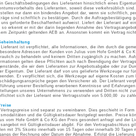
ein Geschäftsbedingungen des Lieferanten hinsichtlich eines Eigentu
entumsvorbehalts des Lieferanten, soweit diese verkehrsüblich sin
stellen nur dann ein bindendes Angebot dar, wenn sie schriftlich, 
träge sind schriftlich zu bestätigen. Durch die Auftragsbestätigung ga
 uns geforderte Beschaffenheit aufweist. Liefert der Lieferant auf 
 so erkennt er mit der darin liegenden Annahme des Vertragsangeb
sem Zeitpunkt geltenden AEB an. Ansonsten kommt ein Vertrag nich
Geheimhaltung
 Lieferant ist verpflichtet, alle Informationen, die ihm durch die 
sbesondere Adressen der Kunden von Julius vom Hofe GmbH & Co K
traulich zu behandeln und keinem Dritten zugänglich zu machen. Au
ormationen gelten diese Pflichten auch nach Beendigung der Vertrag
enstände, die wir dem Lieferanten zur Angebotsabgabe oder zur Durc
er Eigentum. Der Lieferant darf von uns gelieferte Werkzeuge nur fü
wenden. Er verpflichtet sich, die Werkzeuge auf eigene Kosten zum N
schädigungsansprüche gegen den Versicherer ab. Der Lieferant verpfl
führung unserer Bestellung erworbenen Kenntnisse und Erfahrungen 
tellungen unseres Unternehmens zu verwenden und Dritten nicht zur
pflichtet sich der Lieferant eine Vertragsstrafe von 5.000,00  zu zahl
Preise
 Vertragspreise sind separat zu vereinbaren. Dies geschieht in For
ismodalitäten und die Gültigkeitsdauer festgelegt werden. Preise kö
ius vom Hofe GmbH & Co KG den Preis gesondert anfragt und der Lief
isangebot mit Gültigkeitsdauer abgibt. Für den Vertragsabschluss gil
len mit 3% Skonto innerhalb von 15 Tagen oder innerhalb 30 Tagen 
gangs der Rechnung oder Datum der Abnahme. Erfolgt die Lieferung