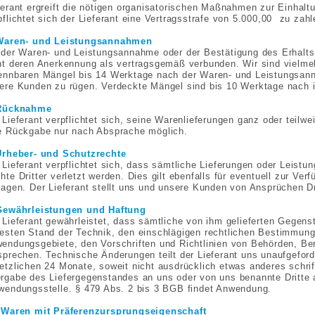
ferant ergreift die nötigen organisatorischen Maßnahmen zur Einhal
pflichtet sich der Lieferant eine Vertragsstrafe von 5.000,00  zu zahl
Waren- und Leistungsannahmen
 der Waren- und Leistungsannahme oder der Bestätigung des Erhalts 
ht deren Anerkennung als vertragsgemäß verbunden. Wir sind vielmeh
ennbaren Mängel bis 14 Werktage nach der Waren- und Leistungsanna
ere Kunden zu rügen. Verdeckte Mängel sind bis 10 Werktage nach ih
 Rücknahme
 Lieferant verpflichtet sich, seine Warenlieferungen ganz oder teil
e Rückgabe nur nach Absprache möglich.
Urheber- und Schutzrechte
 Lieferant verpflichtet sich, dass sämtliche Lieferungen oder Leistun
hte Dritter verletzt werden. Dies gilt ebenfalls für eventuell zur Ve
lagen. Der Lieferant stellt uns und unsere Kunden von Ansprüchen Dr
Gewährleistungen und Haftung
 Lieferant gewährleistet, dass sämtliche von ihm gelieferten Gegen
esten Stand der Technik, den einschlägigen rechtlichen Bestimmung
endungsgebiete, den Vorschriften und Richtlinien von Behörden, B
sprechen. Technische Änderungen teilt der Lieferant uns unaufgeforde
etzlichen 24 Monate, soweit nicht ausdrücklich etwas anderes schrift
rgabe des Liefergegenstandes an uns oder von uns benannte Dritte
wendungsstelle. § 479 Abs. 2 bis 3 BGB findet Anwendung.
 Waren mit Präferenzursprungseigenschaft