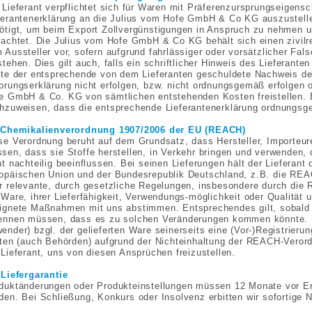
 Lieferant verpflichtet sich für Waren mit Präferenzursprungseigensc
ferantenerklärung an die Julius vom Hofe GmbH & Co KG auszustellen
ötigt, um beim Export Zollvergünstigungen in Anspruch zu nehmen un
rachtet. Die Julius vom Hofe GmbH & Co KG behält sich einen zivil
 Aussteller vor, sofern aufgrund fahrlässiger oder vorsätzlicher Fa
stehen. Dies gilt auch, falls ein schriftlicher Hinweis des Lieferante
lte der entsprechende von dem Lieferanten geschuldete Nachweis de
prungserklärung nicht erfolgen, bzw. nicht ordnungsgemäß erfolgen od
e GmbH & Co. KG von sämtlichen entstehenden Kosten freistellen. E
hzuweisen, dass die entsprechende Lieferantenerklärung ordnungsge
 Chemikalienverordnung 1907/2006 der EU (REACH)
se Verordnung beruht auf dem Grundsatz, dass Hersteller, Importeur
sen, dass sie Stoffe herstellen, in Verkehr bringen und verwenden,
ht nachteilig beeinflussen. Bei seinen Lieferungen hält der Lieferant
opäischen Union und der Bundesrepublik Deutschland, z.B. die REAC
r relevante, durch gesetzliche Regelungen, insbesondere durch di
 Ware, ihrer Lieferfähigkeit, Verwendungs-möglichkeit oder Qualität u
ignete Maßnahmen mit uns abstimmen. Entsprechendes gilt, sobald u
ennen müssen, dass es zu solchen Veränderungen kommen könnte. Ei
ender) bzgl. der gelieferten Ware seinerseits eine (Vor-)Registrier
tten (auch Behörden) aufgrund der Nichteinhaltung der REACH-Veror
 Lieferant, uns von diesen Ansprüchen freizustellen.
 Liefergarantie
duktänderungen oder Produkteinstellungen müssen 12 Monate vor E
den. Bei Schließung, Konkurs oder Insolvenz erbitten wir sofortige N