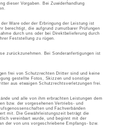
tung dieser Vorgaben. Bei Zuwiderhandlung
en.
der Ware oder der Erbringung der Leistung ist
r berechtigt, die aufgrund zumutbarer Prüfungen
hme durch uns oder bei Direktbelieferung durch
rer Feststellung zu rügen.
weise zurückzunehmen. Bei Sonderanfertigungen ist
gen frei von Schutzrechten Dritter sind und keine
rfügung gestellte Fotos, Skizzen und sonstige
itter aus etwaigen Schutzrechtsverletzungen frei.
stände und alle von ihm erbrachten Leistungen dem
en bzw. der vorgesehenen Vertriebs- und
erufsgenossenschaften und Fachverbänden
rt mit. Die Gewährleistungszeit beträgt die
lich vereinbart wurde, und beginnt mit der
 an der von uns vorgeschriebene Empfangs- bzw.